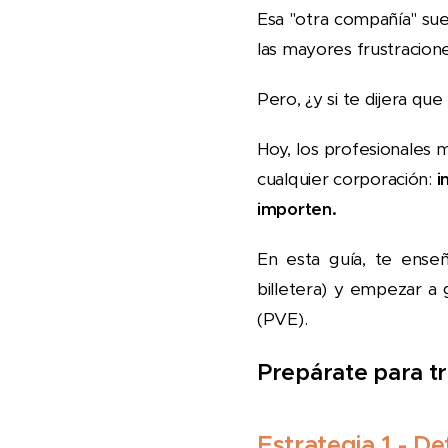
Esa "otra compañía" su
las mayores frustracion
Pero, ¿y si te dijera que
Hoy, los profesionale
cualquier corporación:
i
importen.
En esta guía, te ense
billetera) y empezar a
(PVE).
Prepárate para t
Estrategia 1 - De