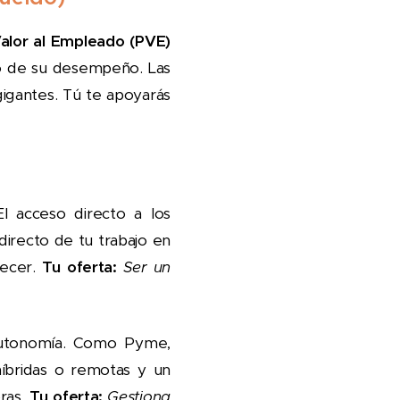
alor al Empleado (PVE)
io de su desempeño. Las
gantes. Tú te apoyarás
 acceso directo a los
 directo de tu trabajo en
recer.
Tu oferta:
Ser un
autonomía. Como Pyme,
híbridas o remotas y un
oras.
Tu oferta:
Gestiona