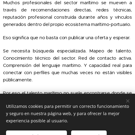
Muchos profesionales del sector marítimo se mueven a
través de recomendaciones directas, redes técnicas,
reputación profesional construida durante años y vínculos
generados dentro del propio ecosistema marítimo-portuario.
Eso significa que no basta con publicar una oferta y esperar.
Se necesita búsqueda especializada. Mapeo de talento.
Conocimiento técnico del sector. Red de contacto activa.
Comprensión del lenguaje marítimo. Y capacidad real para
conectar con perfiles que muchas veces no están visibles
públicamente.
Por eso el talento marítimo no suele encontrarse donde se
reclutan perfiles administrativos o generalistas.
Utilizamos cookies para permitir un correcto funcionamiento
Encontrarlo exige una metodología distinta. Una mirada más
y seguro en nuestra página web, y para ofrecer la mejor
específica. Y una comprensión profunda del funcionamiento
experiencia posible al usuario.
real del sector.