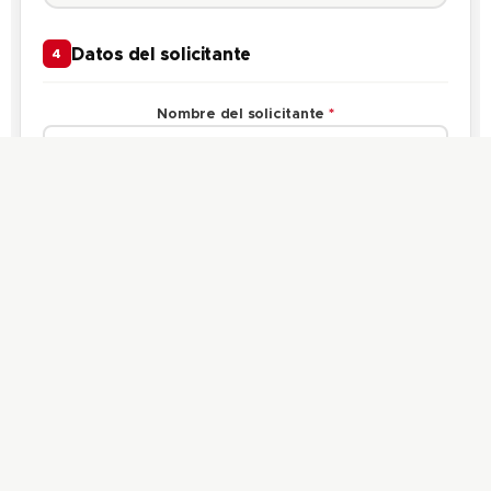
Datos del solicitante
4
Nombre del solicitante
*
Correo del solicitante
*
Teléfono del solicitante
*
Observaciones